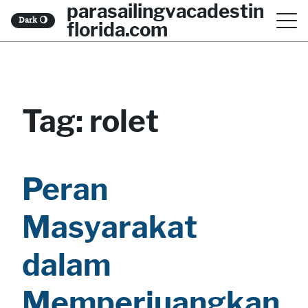
parasailingvacadestin
S
Dark
🌖
florida.com
k
i
p
t
Tag:
rolet
o
c
o
Peran
n
Masyarakat
t
e
dalam
n
Memperjuangkan
t