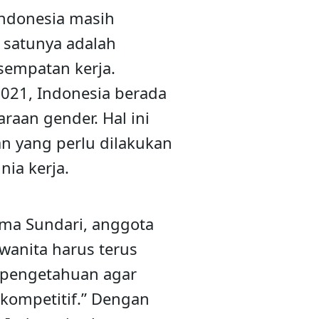
Indonesia masih
 satunya adalah
sempatan kerja.
021, Indonesia berada
araan gender. Hal ini
 yang perlu dilakukan
ia kerja.
suma Sundari, anggota
wanita harus terus
 pengetahuan agar
 kompetitif.” Dengan