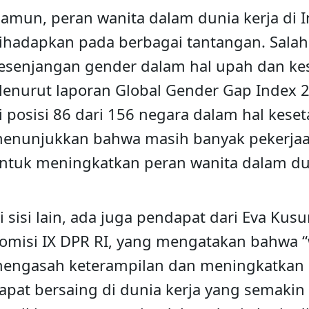
amun, peran wanita dalam dunia kerja di 
ihadapkan pada berbagai tantangan. Salah
esenjangan gender dalam hal upah dan ke
enurut laporan Global Gender Gap Index 2
i posisi 86 dari 156 negara dalam hal keset
enunjukkan bahwa masih banyak pekerjaan
ntuk meningkatkan peran wanita dalam dun
i sisi lain, ada juga pendapat dari Eva Ku
omisi IX DPR RI, yang mengatakan bahwa “
engasah keterampilan dan meningkatkan
apat bersaing di dunia kerja yang semakin