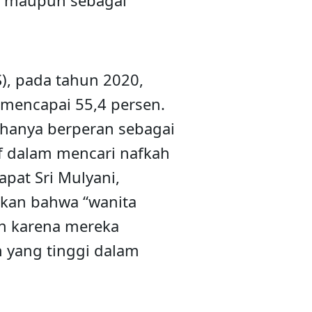
an maupun sebagai
S), pada tahun 2020,
a mencapai 55,4 persen.
 hanya berperan sebagai
if dalam mencari nafkah
apat Sri Mulyani,
kan bahwa “wanita
n karena mereka
 yang tinggi dalam