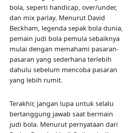
bola, seperti handicap, over/under,
dan mix parlay. Menurut David
Beckham, legenda sepak bola dunia,
pemain judi bola pemula sebaiknya
mulai dengan memahami pasaran-
pasaran yang sederhana terlebih
dahulu sebelum mencoba pasaran
yang lebih rumit.
Terakhir, jangan lupa untuk selalu
bertanggung jawab saat bermain
judi bola. Menurut pernyataan dari