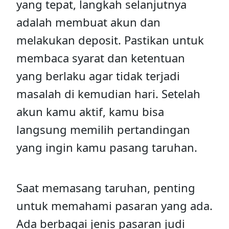
yang tepat, langkah selanjutnya
adalah membuat akun dan
melakukan deposit. Pastikan untuk
membaca syarat dan ketentuan
yang berlaku agar tidak terjadi
masalah di kemudian hari. Setelah
akun kamu aktif, kamu bisa
langsung memilih pertandingan
yang ingin kamu pasang taruhan.
Saat memasang taruhan, penting
untuk memahami pasaran yang ada.
Ada berbagai jenis pasaran judi