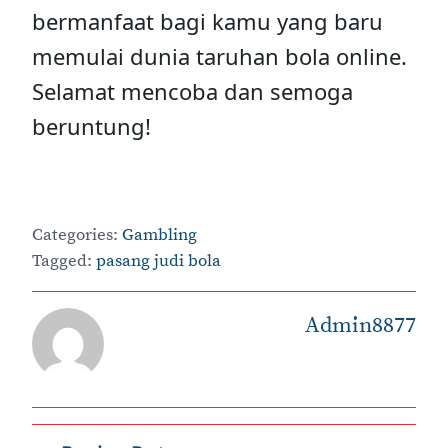
bermanfaat bagi kamu yang baru
memulai dunia taruhan bola online.
Selamat mencoba dan semoga
beruntung!
Categories:
Gambling
Tagged:
pasang judi bola
Admin8877