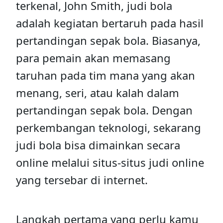
terkenal, John Smith, judi bola
adalah kegiatan bertaruh pada hasil
pertandingan sepak bola. Biasanya,
para pemain akan memasang
taruhan pada tim mana yang akan
menang, seri, atau kalah dalam
pertandingan sepak bola. Dengan
perkembangan teknologi, sekarang
judi bola bisa dimainkan secara
online melalui situs-situs judi online
yang tersebar di internet.
Langkah pertama yang perlu kamu