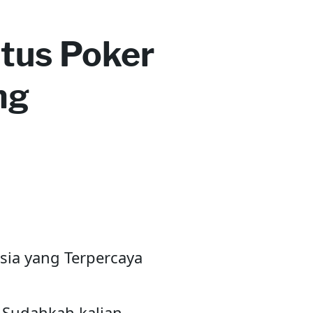
tus Poker
ng
sia yang Terpercaya
! Sudahkah kalian