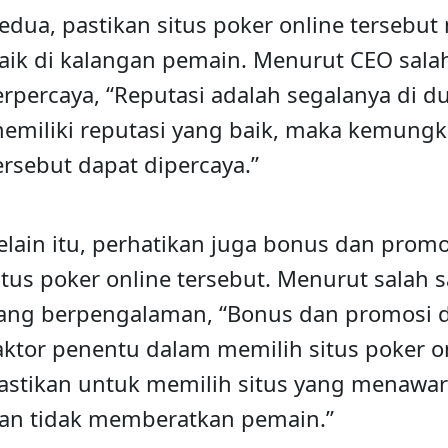
edua, pastikan situs poker online tersebut
aik di kalangan pemain. Menurut CEO salah
erpercaya, “Reputasi adalah segalanya di dun
emiliki reputasi yang baik, maka kemungki
ersebut dapat dipercaya.”
elain itu, perhatikan juga bonus dan prom
itus poker online tersebut. Menurut salah 
ang berpengalaman, “Bonus dan promosi d
aktor penentu dalam memilih situs poker o
astikan untuk memilih situs yang menawar
an tidak memberatkan pemain.”