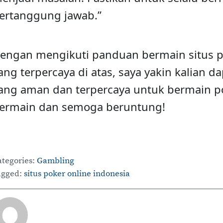
ertanggung jawab.”
engan mengikuti panduan bermain situs p
ang terpercaya di atas, saya yakin kalian 
ang aman dan terpercaya untuk bermain po
ermain dan semoga beruntung!
ategories:
Gambling
agged:
situs poker online indonesia