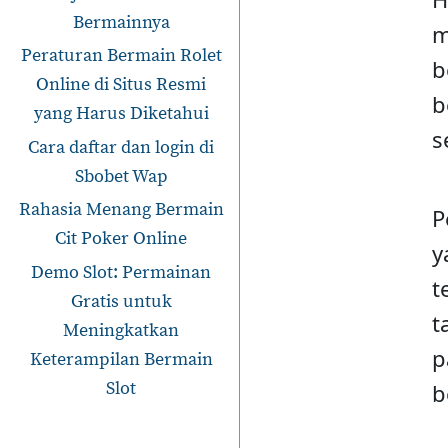
Bermainnya
m
Peraturan Bermain Rolet
b
Online di Situs Resmi
b
yang Harus Diketahui
s
Cara daftar dan login di
Sbobet Wap
Rahasia Menang Bermain
P
Cit Poker Online
y
Demo Slot: Permainan
t
Gratis untuk
t
Meningkatkan
p
Keterampilan Bermain
Slot
b