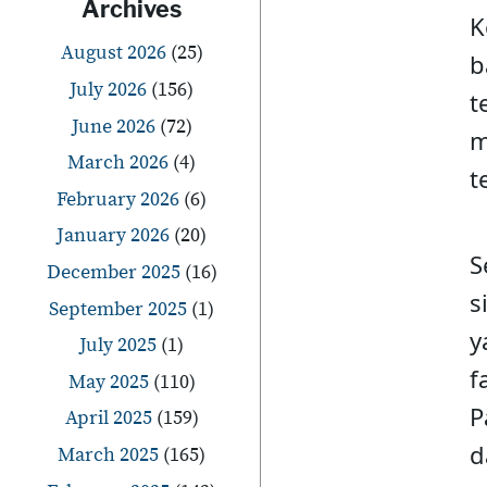
Archives
K
August 2026
(25)
b
July 2026
(156)
t
June 2026
(72)
m
March 2026
(4)
t
February 2026
(6)
January 2026
(20)
S
December 2025
(16)
s
September 2025
(1)
y
July 2025
(1)
f
May 2025
(110)
P
April 2025
(159)
d
March 2025
(165)