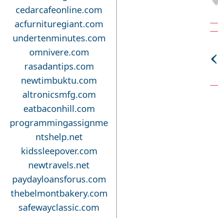
cedarcafeonline.com
acfurnituregiant.com
undertenminutes.com
‹
omnivere.com
n
rasadantips.com
newtimbuktu.com
altronicsmfg.com
eatbaconhill.com
programmingassignme
ntshelp.net
kidssleepover.com
newtravels.net
paydayloansforus.com
thebelmontbakery.com
safewayclassic.com