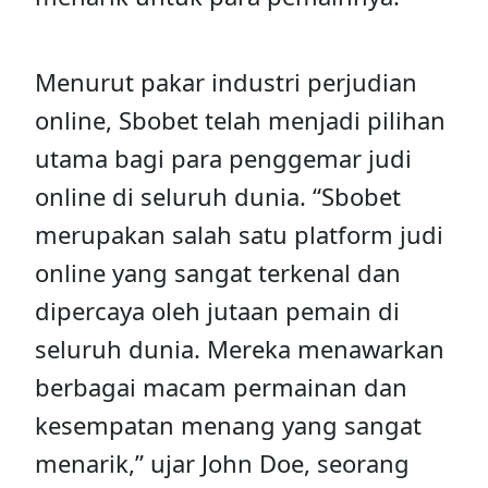
Menurut pakar industri perjudian
online, Sbobet telah menjadi pilihan
utama bagi para penggemar judi
online di seluruh dunia. “Sbobet
merupakan salah satu platform judi
online yang sangat terkenal dan
dipercaya oleh jutaan pemain di
seluruh dunia. Mereka menawarkan
berbagai macam permainan dan
kesempatan menang yang sangat
menarik,” ujar John Doe, seorang